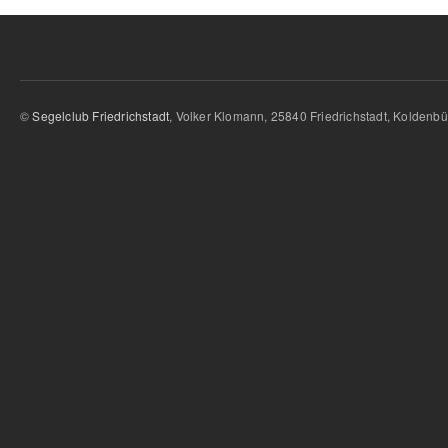
©
Segelclub Friedrichstadt
, Volker Klomann, 25840 Friedrichstadt, Koldenbütt