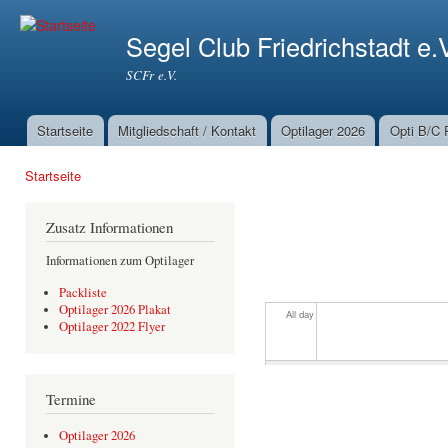
Dir
zu
Segel Club Friedrichstadt e.
Inha
SCFr e.V.
Startseite
Mitgliedschaft / Kontakt
Optilager 2026
Opti B/C 
Hauptmenü
Startseite
Sie sind hier
Zusatz Informationen
Informationen zum Optilager
Packliste
Optilager 2026 Plakat
All day
Optilager 2022 Flyer
Termine
Optilager 2026