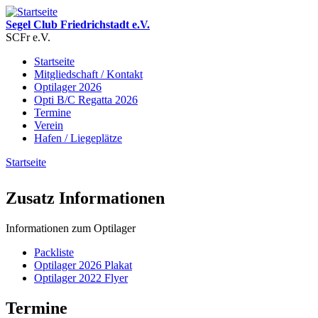
Direkt zum Inhalt
Segel Club Friedrichstadt e.V.
SCFr e.V.
Startseite
Mitgliedschaft / Kontakt
Hauptmenü
Optilager 2026
Opti B/C Regatta 2026
Termine
Verein
Hafen / Liegeplätze
Startseite
Sie sind hier
Zusatz Informationen
Informationen zum Optilager
Packliste
Optilager 2026 Plakat
Optilager 2022 Flyer
Termine